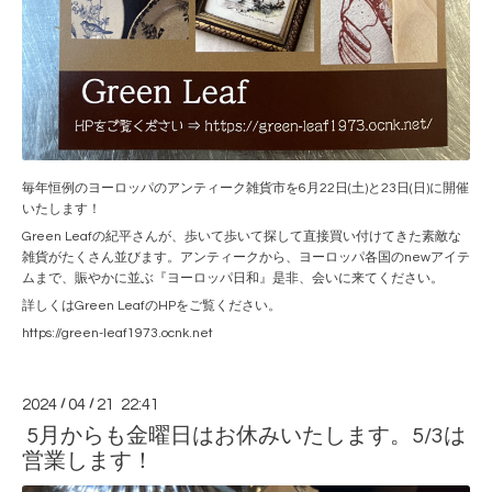
毎年恒例のヨーロッパのアンティーク雑貨市を6月22日(土)と23日(日)に開催
いたします！
Green Leafの紀平さんが、歩いて歩いて探して直接買い付けてきた素敵な
雑貨がたくさん並びます。アンティークから、ヨーロッパ各国のnewアイテ
ムまで、賑やかに並ぶ『ヨーロッパ日和』是非、会いに来てください。
詳しくはGreen LeafのHPをご覧ください。
https://green-leaf1973.ocnk.net
2024
/
04
/
21 22:41
5月からも金曜日はお休みいたします。5/3は
営業します！