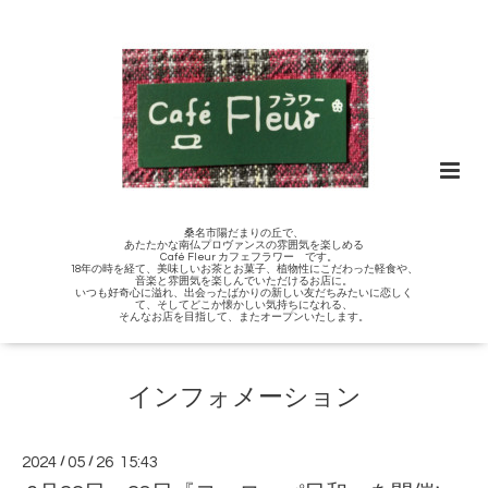
桑名市陽だまりの丘で、
あたたかな南仏プロヴァンスの雰囲気を楽しめる
Café Fleur カフェフラワー です。
18年の時を経て、美味しいお茶とお菓子、植物性にこだわった軽食や、
音楽と雰囲気を楽しんでいただけるお店に。
いつも好奇心に溢れ、出会ったばかりの新しい友だちみたいに恋しく
て、そしてどこか懐かしい気持ちになれる、
そんなお店を目指して、またオープンいたします。
インフォメーション
2024
/
05
/
26 15:43