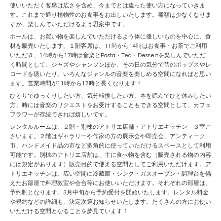
使いいただく客席は広さを含め、今までとは違った使い方になっていきま
す。これまで通り植物性のお食事をお出しいたします。種類は少なくなりま
すが、楽しんでいただけるよう思案中です。
ホールは、お買い物を楽しんでいただけるよう体に優しいものを中心に、食
材を販売いたします。１階客席は、11時から14時はお食事・お茶でご利用
いただき、14時から17時は音楽とPasta・Tea・Dessertを楽しんでいただ
く時間として、ジャズやシャンソンほか、その日の気分で昔のポップスやレ
コードを聴いたり、いろんなジャンルの音楽を楽しめる空間になればと思い
ます。営業時間が11時から17時と長くなります！
ひとりでゆっくりしたい方、気分転換したい方、本を読んでひと休みしたい
方、時には音楽のリクエストをお受けすることもできる空間として、カフェ
フラワーが存続できれば嬉しいです。
レンタルルームは、２階・別棟のアトリエ店舗・アトリエキッチン ３室ご
ざいます。２階はギャラリーや作家の方の展示会や即売会、アンティーク
市、ハンドメイド品の市など多角的に使っていただけるスペースとして利用
可能です。別棟のアトリエ店舗は、主に食べ物を含む（販売される物の内容
には規定があります）販売目的で使える空間としてご利用いただけます。ア
トリエキッチンは、広い空間に冷蔵庫・シンク・ガスオーブン・調理台を備
えたお部屋で料理教室や会合等にお使いいただけます。それぞれの部屋は、
予約制となります。3月中旬から予約受付を開始いたします。レンタル料金
や規約などの詳細も、決定次第お知らせいたします。たくさんの方にお使い
いただける空間となることを夢見ています！