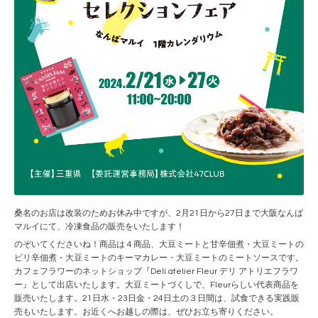
桑名のお店は改装のためお休み中ですが、2月21日から27日まで大阪なんば
マルイにて、冷凍食品の販売をいたします！
のぞいてくださいね！商品は４商品、大豆ミートと甘辛佃煮・大豆ミートの
ピリ辛佃煮・大豆ミートのキーマカレー・大豆ミートのミートソースです。
カフェフラワーのネットショップ『Deli atelier Fleur デリ アトリエフラワ
ー』として出店いたします。大豆ミートづくしで、Fleurらしい代表商品を
販売いたします。21日水・23日金・24日土の３日間は、試食できる実践販
売もいたします。お近くへお越しの際は、ぜひお立ち寄りください。