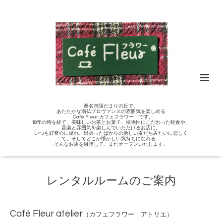
桑名市陽だまりの丘で、
あたたかな南仏プロヴァンスの雰囲気を楽しめる
Café Fleur カフェフラワー です。
18年の時を経て、美味しいお茶とお菓子、植物性にこだわった軽食や、
音楽と雰囲気を楽しんでいただけるお店に。
いつも好奇心に溢れ、出会ったばかりの新しい友だちみたいに恋しく
て、そしてどこか懐かしい気持ちになれる、
そんなお店を目指して、またオープンいたします。
レンタルルームのご案内
Café Fleur atelier
（カフェフラワー アトリエ）