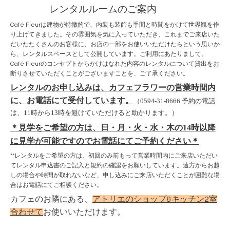
レンタルルームのご案内
Café Fleurは建物が特徴的で、内装も装飾も手間と時間をかけて世界観を作
り上げてきました。その雰囲気を気に入っていただき、これまでご来店いた
だいたたくさんのお客様に、お店の一部をお使いいただけたらという思いか
ら、レンタルスペースとして公開しています。ご利用にあたりまして、
Café Fleurのコンセプトからかけはなれた内容のレンタルについて貸出をお
断りさせていただくことがございますことを、ご了承ください。
レンタルのお申し込みは、カフェフラワーの営業時間内
に、お電話にて受付しています。
（0594-31-8666 予約の電話
は、11時から13時を避けていただけると助かります。）
＊見学をご希望の方は、日・月・火・水・木の14時以降
に見学が可能ですのでお電話にてご予約ください＊
**レンタルをご希望の方は、初回のみ前もって営業時間内にご来店いただい
てレンタル申込書のご記入と規約の確認をお願いしています。遠方からお越
しの場合や時間が取れないなど、申し込みにご来店いただくことが困難な場
合はお電話にてご相談ください。
カフェのお隣にある、
アトリエのショップ&キッチン2室
合わせて
お使いいただけます。