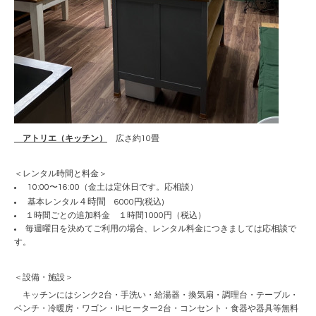
アトリエ（キッチン）
広さ約10畳
＜レンタル時間と料金＞
10:00〜16:00（金土は定休日です。応相談）
４時間
基本レンタル
6000円(税込)
１時間ごとの追加料金 １時間1000円（税込）
毎週曜日を決めてご利用の場合、レンタル料金につきましては応相談で
す。
＜設備・施設＞
キッチンにはシンク2台・手洗い・給湯器・換気扇・調理台・テーブル・
ベンチ・冷暖房・ワゴン・IHヒーター2台・コンセント・食器や器具等無料