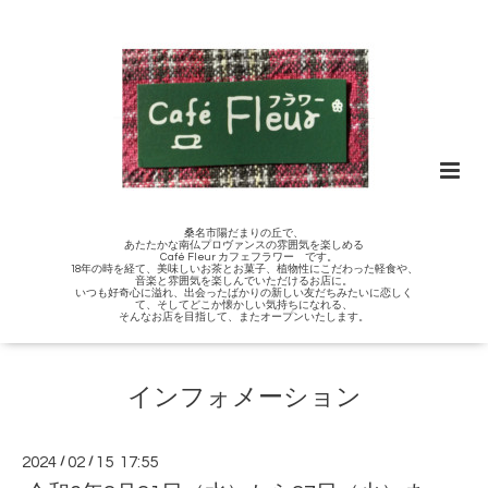
桑名市陽だまりの丘で、
あたたかな南仏プロヴァンスの雰囲気を楽しめる
Café Fleur カフェフラワー です。
18年の時を経て、美味しいお茶とお菓子、植物性にこだわった軽食や、
音楽と雰囲気を楽しんでいただけるお店に。
いつも好奇心に溢れ、出会ったばかりの新しい友だちみたいに恋しく
て、そしてどこか懐かしい気持ちになれる、
そんなお店を目指して、またオープンいたします。
インフォメーション
2024
/
02
/
15 17:55