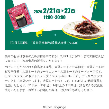
桑名のお店は改装のためお休み中ですが、2月21日から27日まで大阪なんば
マルイにて、冷凍食品の販売をいたします！
のぞいてくださいね！商品は４商品、大豆ミートと甘辛佃煮・大豆ミートの
ピリ辛佃煮・大豆ミートのキーマカレー・大豆ミートのミートソースです。
カフェフラワーのネットショップ『Deli atelier Fleur デリ アトリエフラワ
ー』として出店いたします。大豆ミートづくしで、Fleurらしい代表商品を
販売いたします。21日水・23日金・24日土の３日間は、試食できる実践販
売もいたします。お近くへお越しの際は、ぜひお立ち寄りください。
Select Language