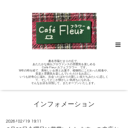
桑名市陽だまりの丘で、
あたたかな南仏プロヴァンスの雰囲気を楽しめる
Café Fleur カフェフラワー です。
18年の時を経て、美味しいお茶とお菓子、植物性にこだわった軽食や、
音楽と雰囲気を楽しんでいただけるお店に。
いつも好奇心に溢れ、出会ったばかりの新しい友だちみたいに恋しく
て、そしてどこか懐かしい気持ちになれる、
そんなお店を目指して、またオープンいたします。
インフォメーション
2026
/
02
/
19 19:11