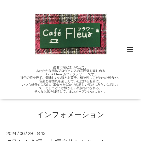
桑名市陽だまりの丘で、
あたたかな南仏プロヴァンスの雰囲気を楽しめる
Café Fleur カフェフラワー です。
18年の時を経て、美味しいお茶とお菓子、植物性にこだわった軽食や、
音楽と雰囲気を楽しんでいただけるお店に。
いつも好奇心に溢れ、出会ったばかりの新しい友だちみたいに恋しく
て、そしてどこか懐かしい気持ちになれる、
そんなお店を目指して、またオープンいたします。
インフォメーション
2024
/
06
/
29 18:43