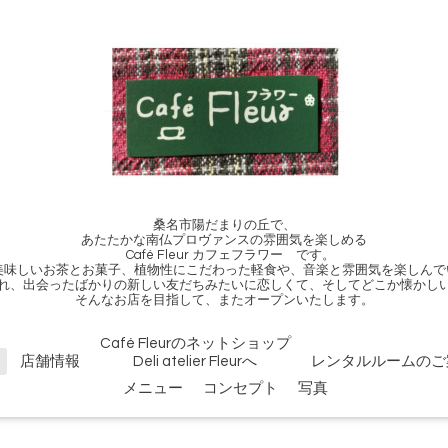
桑名市陽だまりの丘で、
あたたかな南仏プロヴァンスの雰囲気を楽しめる
Café Fleur カフェフラワー です。
、美味しいお茶とお菓子、植物性にこだわった軽食や、音楽と雰囲気を楽しんで
れ、出会ったばかりの新しい友だちみたいに恋しくて、そしてどこか懐かし
そんなお店を目指して、またオープンいたします。
Café Fleurのネットショップ
店舗情報
Deli atelier Fleurへ
レンタルルームのご
メニュー
コンセプト
写真