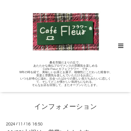
桑名市陽だまりの丘で、
あたたかな南仏プロヴァンスの雰囲気を楽しめる
Café Fleur カフェフラワー です。
18年の時を経て、美味しいお茶とお菓子、植物性にこだわった軽食や、
音楽と雰囲気を楽しんでいただけるお店に。
いつも好奇心に溢れ、出会ったばかりの新しい友だちみたいに恋しく
て、そしてどこか懐かしい気持ちになれる、
そんなお店を目指して、またオープンいたします。
インフォメーション
2024
/
11
/
16 16:50