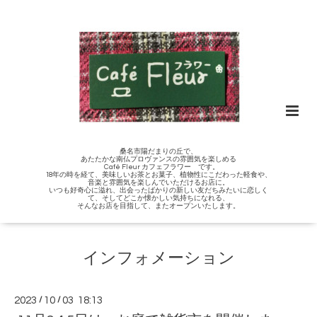
桑名市陽だまりの丘で、
あたたかな南仏プロヴァンスの雰囲気を楽しめる
Café Fleur カフェフラワー です。
18年の時を経て、美味しいお茶とお菓子、植物性にこだわった軽食や、
音楽と雰囲気を楽しんでいただけるお店に。
いつも好奇心に溢れ、出会ったばかりの新しい友だちみたいに恋しく
て、そしてどこか懐かしい気持ちになれる、
そんなお店を目指して、またオープンいたします。
インフォメーション
2023
/
10
/
03 18:13