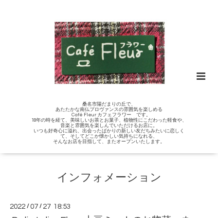
桑名市陽だまりの丘で、
あたたかな南仏プロヴァンスの雰囲気を楽しめる
Café Fleur カフェフラワー です。
18年の時を経て、美味しいお茶とお菓子、植物性にこだわった軽食や、
音楽と雰囲気を楽しんでいただけるお店に。
いつも好奇心に溢れ、出会ったばかりの新しい友だちみたいに恋しく
て、そしてどこか懐かしい気持ちになれる、
そんなお店を目指して、またオープンいたします。
インフォメーション
2022
/
07
/
27 18:53