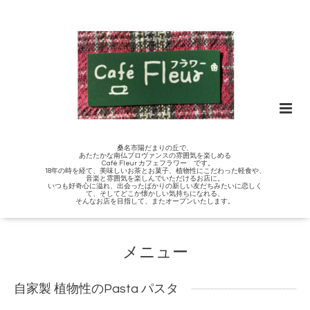
桑名市陽だまりの丘で、
あたたかな南仏プロヴァンスの雰囲気を楽しめる
Café Fleur カフェフラワー です。
18年の時を経て、美味しいお茶とお菓子、植物性にこだわった軽食や、
音楽と雰囲気を楽しんでいただけるお店に。
いつも好奇心に溢れ、出会ったばかりの新しい友だちみたいに恋しく
て、そしてどこか懐かしい気持ちになれる、
そんなお店を目指して、またオープンいたします。
メニュー
自家製 植物性のPasta パスタ