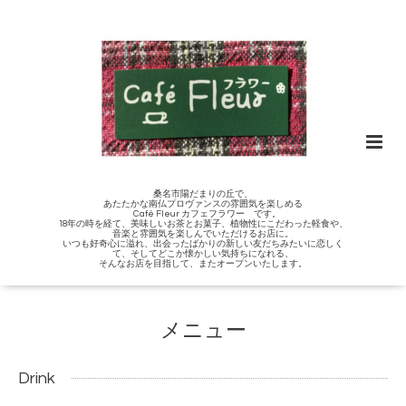
桑名市陽だまりの丘で、
あたたかな南仏プロヴァンスの雰囲気を楽しめる
Café Fleur カフェフラワー です。
18年の時を経て、美味しいお茶とお菓子、植物性にこだわった軽食や、
音楽と雰囲気を楽しんでいただけるお店に。
いつも好奇心に溢れ、出会ったばかりの新しい友だちみたいに恋しく
て、そしてどこか懐かしい気持ちになれる、
そんなお店を目指して、またオープンいたします。
メニュー
Drink