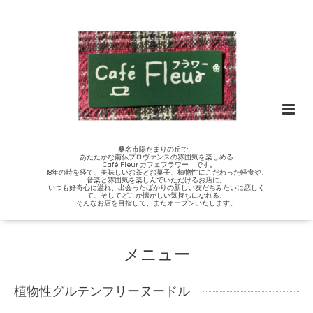
桑名市陽だまりの丘で、
あたたかな南仏プロヴァンスの雰囲気を楽しめる
Café Fleur カフェフラワー です。
18年の時を経て、美味しいお茶とお菓子、植物性にこだわった軽食や、
音楽と雰囲気を楽しんでいただけるお店に。
いつも好奇心に溢れ、出会ったばかりの新しい友だちみたいに恋しく
て、そしてどこか懐かしい気持ちになれる、
そんなお店を目指して、またオープンいたします。
メニュー
植物性グルテンフリーヌードル