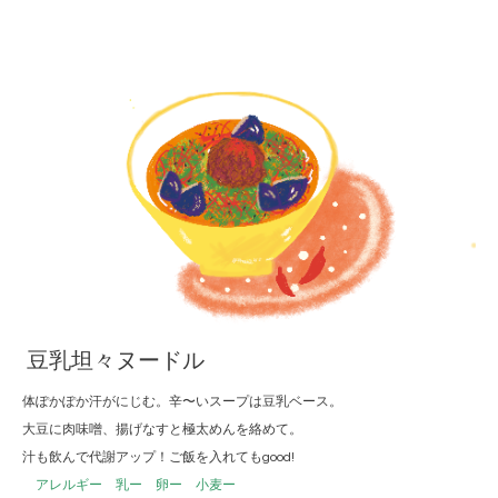
豆乳坦々ヌードル
体ぽかぽか汗がにじむ。辛〜いスープは豆乳ベース。
大豆に肉味噌、揚げなすと極太めんを絡めて。
汁も飲んで代謝アップ！ご飯を入れてもgood!
アレルギー 乳ー 卵ー 小麦ー