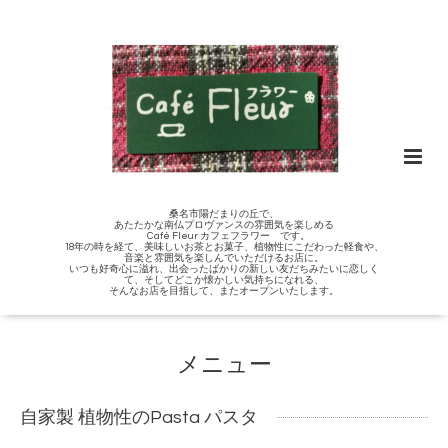
桑名市陽だまりの丘で、
あたたかな南仏プロヴァンスの雰囲気を楽しめる
Café Fleur カフェフラワー です。
18年の時を経て、美味しいお茶とお菓子、植物性にこだわった軽食や、
音楽と雰囲気を楽しんでいただけるお店に。
いつも好奇心に溢れ、出会ったばかりの新しい友だちみたいに恋しく
て、そしてどこか懐かしい気持ちになれる、
そんなお店を目指して、またオープンいたします。
メニュー
自家製 植物性のPasta パスタ