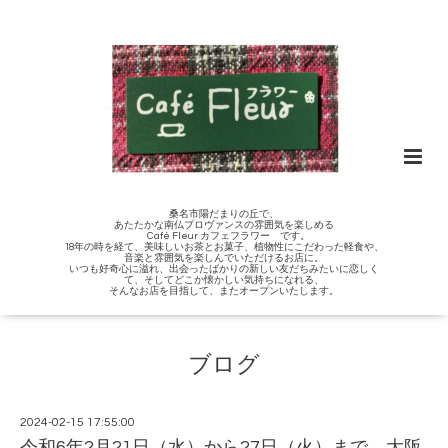
桑名市陽だまりの丘で、
あたたかな南仏プロヴァンスの雰囲気を楽しめる
Café Fleur カフェフラワー です。
18年の時を経て、美味しいお茶とお菓子、植物性にこだわった軽食や、
音楽と雰囲気を楽しんでいただけるお店に。
いつも好奇心に溢れ、出会ったばかりの新しい友だちみたいに恋しく
て、そしてどこか懐かしい気持ちになれる、
そんなお店を目指して、またオープンいたします。
ブログ
2024-02-15 17:55:00
令和6年2月21日（水）から27日（火）まで、大阪