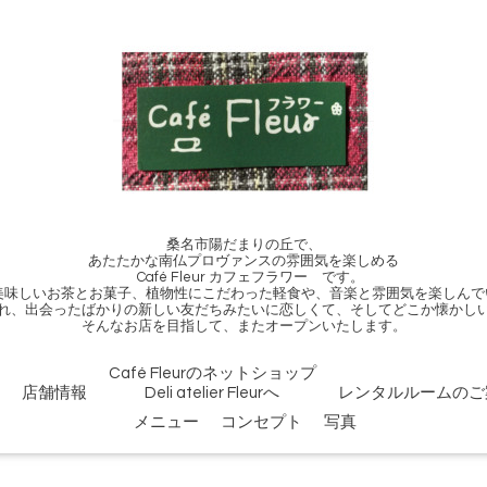
桑名市陽だまりの丘で、
あたたかな南仏プロヴァンスの雰囲気を楽しめる
Café Fleur カフェフラワー です。
、美味しいお茶とお菓子、植物性にこだわった軽食や、音楽と雰囲気を楽しんで
れ、出会ったばかりの新しい友だちみたいに恋しくて、そしてどこか懐かし
そんなお店を目指して、またオープンいたします。
Café Fleurのネットショップ
店舗情報
Deli atelier Fleurへ
レンタルルームのご
メニュー
コンセプト
写真