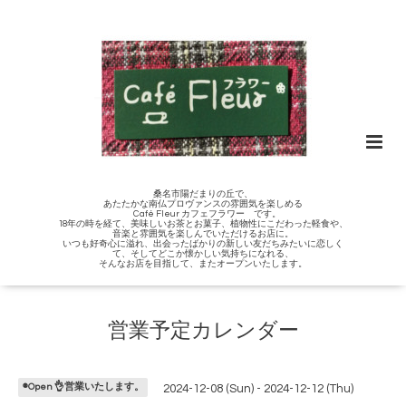
桑名市陽だまりの丘で、
あたたかな南仏プロヴァンスの雰囲気を楽しめる
Café Fleur カフェフラワー です。
18年の時を経て、美味しいお茶とお菓子、植物性にこだわった軽食や、
音楽と雰囲気を楽しんでいただけるお店に。
いつも好奇心に溢れ、出会ったばかりの新しい友だちみたいに恋しく
て、そしてどこか懐かしい気持ちになれる、
そんなお店を目指して、またオープンいたします。
営業予定カレンダー
◉Open 👌営業いたします。
2024-12-08 (Sun) - 2024-12-12 (Thu)