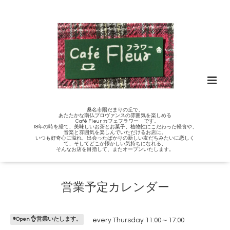
桑名市陽だまりの丘で、
あたたかな南仏プロヴァンスの雰囲気を楽しめる
Café Fleur カフェフラワー です。
18年の時を経て、美味しいお茶とお菓子、植物性にこだわった軽食や、
音楽と雰囲気を楽しんでいただけるお店に。
いつも好奇心に溢れ、出会ったばかりの新しい友だちみたいに恋しく
て、そしてどこか懐かしい気持ちになれる、
そんなお店を目指して、またオープンいたします。
営業予定カレンダー
◉Open 👌営業いたします。
every Thursday 11:00～17:00