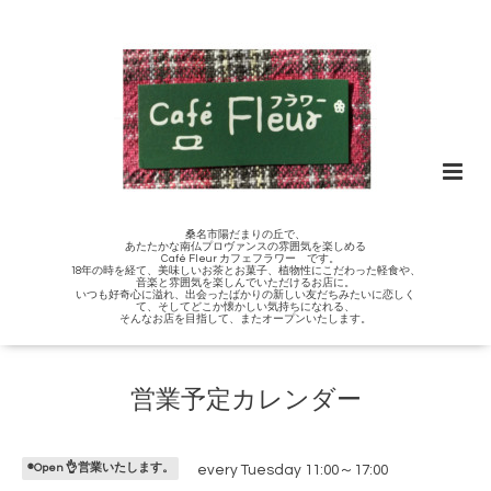
桑名市陽だまりの丘で、
あたたかな南仏プロヴァンスの雰囲気を楽しめる
Café Fleur カフェフラワー です。
18年の時を経て、美味しいお茶とお菓子、植物性にこだわった軽食や、
音楽と雰囲気を楽しんでいただけるお店に。
いつも好奇心に溢れ、出会ったばかりの新しい友だちみたいに恋しく
て、そしてどこか懐かしい気持ちになれる、
そんなお店を目指して、またオープンいたします。
営業予定カレンダー
◉Open 👌営業いたします。
every Tuesday 11:00～17:00