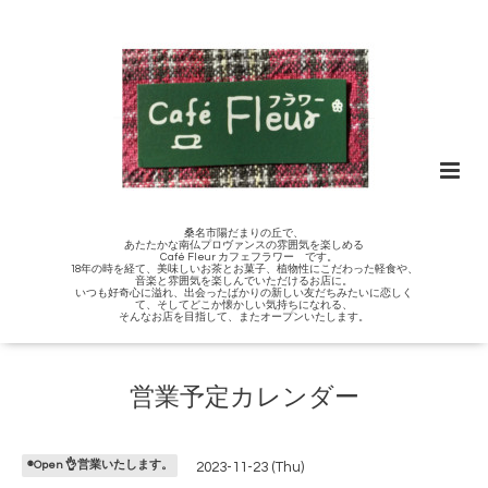
桑名市陽だまりの丘で、
あたたかな南仏プロヴァンスの雰囲気を楽しめる
Café Fleur カフェフラワー です。
18年の時を経て、美味しいお茶とお菓子、植物性にこだわった軽食や、
音楽と雰囲気を楽しんでいただけるお店に。
いつも好奇心に溢れ、出会ったばかりの新しい友だちみたいに恋しく
て、そしてどこか懐かしい気持ちになれる、
そんなお店を目指して、またオープンいたします。
営業予定カレンダー
◉Open 👌営業いたします。
2023-11-23 (Thu)