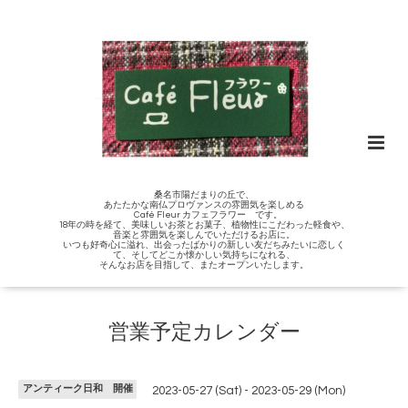
桑名市陽だまりの丘で、
あたたかな南仏プロヴァンスの雰囲気を楽しめる
Café Fleur カフェフラワー です。
18年の時を経て、美味しいお茶とお菓子、植物性にこだわった軽食や、
音楽と雰囲気を楽しんでいただけるお店に。
いつも好奇心に溢れ、出会ったばかりの新しい友だちみたいに恋しく
て、そしてどこか懐かしい気持ちになれる、
そんなお店を目指して、またオープンいたします。
営業予定カレンダー
アンティーク日和 開催
2023-05-27 (Sat) - 2023-05-29 (Mon)