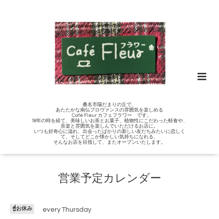
桑名市陽だまりの丘で、
あたたかな南仏プロヴァンスの雰囲気を楽しめる
Café Fleur カフェフラワー です。
18年の時を経て、美味しいお茶とお菓子、植物性にこだわった軽食や、
音楽と雰囲気を楽しんでいただけるお店に。
いつも好奇心に溢れ、出会ったばかりの新しい友だちみたいに恋しく
て、そしてどこか懐かしい気持ちになれる、
そんなお店を目指して、またオープンいたします。
営業予定カレンダー
☝️お休み
every Thursday