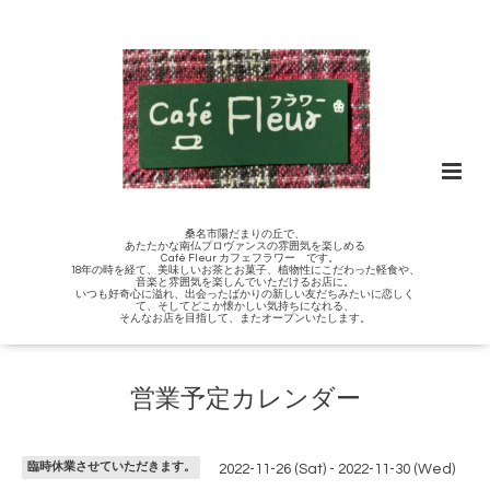
桑名市陽だまりの丘で、
あたたかな南仏プロヴァンスの雰囲気を楽しめる
Café Fleur カフェフラワー です。
18年の時を経て、美味しいお茶とお菓子、植物性にこだわった軽食や、
音楽と雰囲気を楽しんでいただけるお店に。
いつも好奇心に溢れ、出会ったばかりの新しい友だちみたいに恋しく
て、そしてどこか懐かしい気持ちになれる、
そんなお店を目指して、またオープンいたします。
営業予定カレンダー
臨時休業させていただきます。
2022-11-26 (Sat) - 2022-11-30 (Wed)