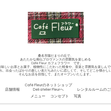
桑名市陽だまりの丘で、
あたたかな南仏プロヴァンスの雰囲気を楽しめる
Café Fleur カフェフラワー です。
、美味しいお茶とお菓子、植物性にこだわった軽食や、音楽と雰囲気を楽しんで
れ、出会ったばかりの新しい友だちみたいに恋しくて、そしてどこか懐かし
そんなお店を目指して、またオープンいたします。
Café Fleurのネットショップ
店舗情報
Deli atelier Fleurへ
レンタルルームのご
メニュー
コンセプト
写真