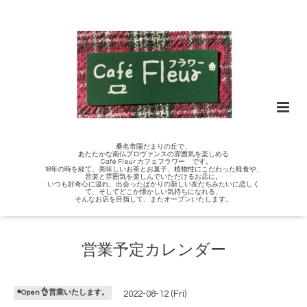
桑名市陽だまりの丘で、
あたたかな南仏プロヴァンスの雰囲気を楽しめる
Café Fleur カフェフラワー です。
18年の時を経て、美味しいお茶とお菓子、植物性にこだわった軽食や、
音楽と雰囲気を楽しんでいただけるお店に。
いつも好奇心に溢れ、出会ったばかりの新しい友だちみたいに恋しく
て、そしてどこか懐かしい気持ちになれる、
そんなお店を目指して、またオープンいたします。
営業予定カレンダー
◉Open 👌営業いたします。
2022-08-12 (Fri)