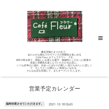
桑名市陽だまりの丘で、
あたたかな南仏プロヴァンスの雰囲気を楽しめる
Café Fleur カフェフラワー です。
18年の時を経て、美味しいお茶とお菓子、植物性にこだわった軽食や、
音楽と雰囲気を楽しんでいただけるお店に。
いつも好奇心に溢れ、出会ったばかりの新しい友だちみたいに恋しく
て、そしてどこか懐かしい気持ちになれる、
そんなお店を目指して、またオープンいたします。
営業予定カレンダー
臨時休業させていただきます。
2021-12-18 (Sat)