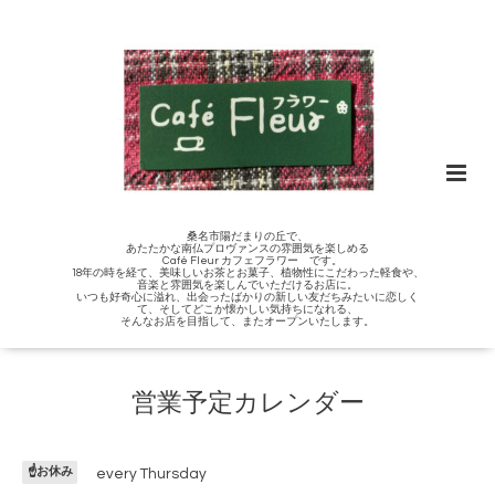
桑名市陽だまりの丘で、
あたたかな南仏プロヴァンスの雰囲気を楽しめる
Café Fleur カフェフラワー です。
18年の時を経て、美味しいお茶とお菓子、植物性にこだわった軽食や、
音楽と雰囲気を楽しんでいただけるお店に。
いつも好奇心に溢れ、出会ったばかりの新しい友だちみたいに恋しく
て、そしてどこか懐かしい気持ちになれる、
そんなお店を目指して、またオープンいたします。
営業予定カレンダー
☝️お休み
every Thursday