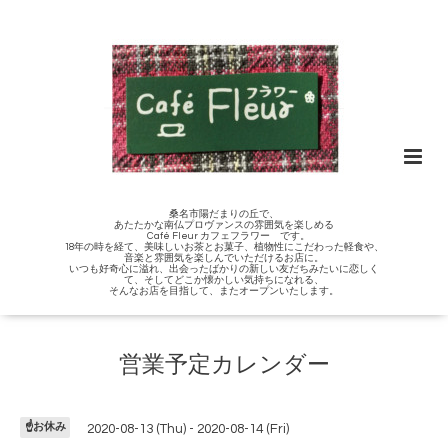
桑名市陽だまりの丘で、
あたたかな南仏プロヴァンスの雰囲気を楽しめる
Café Fleur カフェフラワー です。
18年の時を経て、美味しいお茶とお菓子、植物性にこだわった軽食や、
音楽と雰囲気を楽しんでいただけるお店に。
いつも好奇心に溢れ、出会ったばかりの新しい友だちみたいに恋しく
て、そしてどこか懐かしい気持ちになれる、
そんなお店を目指して、またオープンいたします。
営業予定カレンダー
☝️お休み
2020-08-13 (Thu) - 2020-08-14 (Fri)