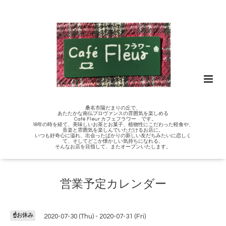
桑名市陽だまりの丘で、
あたたかな南仏プロヴァンスの雰囲気を楽しめる
Café Fleur カフェフラワー です。
18年の時を経て、美味しいお茶とお菓子、植物性にこだわった軽食や、
音楽と雰囲気を楽しんでいただけるお店に。
いつも好奇心に溢れ、出会ったばかりの新しい友だちみたいに恋しく
て、そしてどこか懐かしい気持ちになれる、
そんなお店を目指して、またオープンいたします。
営業予定カレンダー
☝️お休み
2020-07-30 (Thu) - 2020-07-31 (Fri)