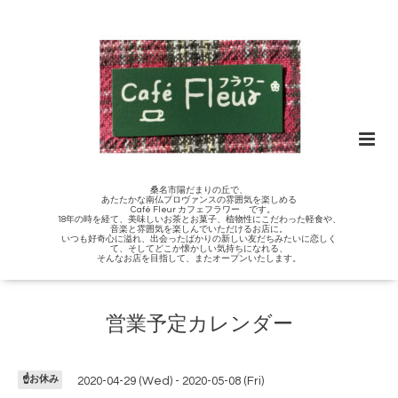
桑名市陽だまりの丘で、
あたたかな南仏プロヴァンスの雰囲気を楽しめる
Café Fleur カフェフラワー です。
18年の時を経て、美味しいお茶とお菓子、植物性にこだわった軽食や、
音楽と雰囲気を楽しんでいただけるお店に。
いつも好奇心に溢れ、出会ったばかりの新しい友だちみたいに恋しく
て、そしてどこか懐かしい気持ちになれる、
そんなお店を目指して、またオープンいたします。
営業予定カレンダー
☝️お休み
2020-04-29 (Wed) - 2020-05-08 (Fri)