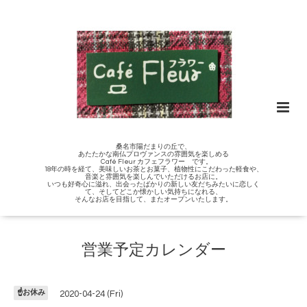
桑名市陽だまりの丘で、
あたたかな南仏プロヴァンスの雰囲気を楽しめる
Café Fleur カフェフラワー です。
18年の時を経て、美味しいお茶とお菓子、植物性にこだわった軽食や、
音楽と雰囲気を楽しんでいただけるお店に。
いつも好奇心に溢れ、出会ったばかりの新しい友だちみたいに恋しく
て、そしてどこか懐かしい気持ちになれる、
そんなお店を目指して、またオープンいたします。
営業予定カレンダー
☝️お休み
2020-04-24 (Fri)