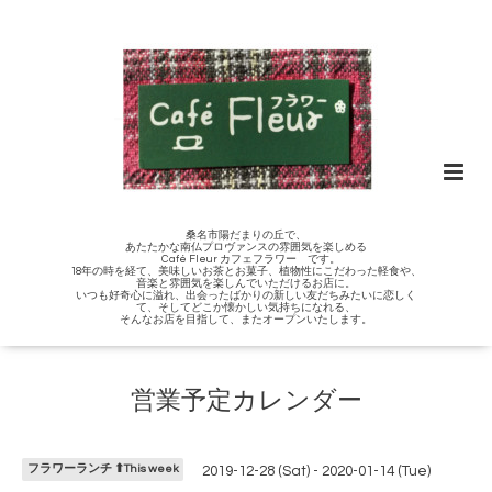
桑名市陽だまりの丘で、
あたたかな南仏プロヴァンスの雰囲気を楽しめる
Café Fleur カフェフラワー です。
18年の時を経て、美味しいお茶とお菓子、植物性にこだわった軽食や、
音楽と雰囲気を楽しんでいただけるお店に。
いつも好奇心に溢れ、出会ったばかりの新しい友だちみたいに恋しく
て、そしてどこか懐かしい気持ちになれる、
そんなお店を目指して、またオープンいたします。
営業予定カレンダー
フラワーランチ ⬆︎This week
2019-12-28 (Sat) - 2020-01-14 (Tue)