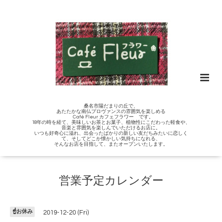
桑名市陽だまりの丘で、
あたたかな南仏プロヴァンスの雰囲気を楽しめる
Café Fleur カフェフラワー です。
18年の時を経て、美味しいお茶とお菓子、植物性にこだわった軽食や、
音楽と雰囲気を楽しんでいただけるお店に。
いつも好奇心に溢れ、出会ったばかりの新しい友だちみたいに恋しく
て、そしてどこか懐かしい気持ちになれる、
そんなお店を目指して、またオープンいたします。
営業予定カレンダー
☝️お休み
2019-12-20 (Fri)