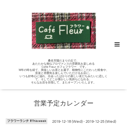
桑名市陽だまりの丘で、
あたたかな南仏プロヴァンスの雰囲気を楽しめる
Café Fleur カフェフラワー です。
18年の時を経て、美味しいお茶とお菓子、植物性にこだわった軽食や、
音楽と雰囲気を楽しんでいただけるお店に。
いつも好奇心に溢れ、出会ったばかりの新しい友だちみたいに恋しく
て、そしてどこか懐かしい気持ちになれる、
そんなお店を目指して、またオープンいたします。
営業予定カレンダー
フラワーランチ ⬆︎This week
2019-12-18 (Wed) - 2019-12-25 (Wed)