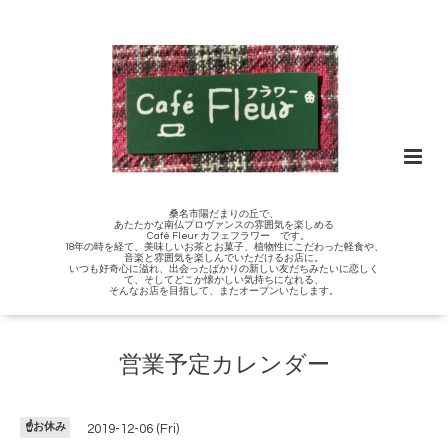
桑名市陽だまりの丘で、
あたたかな南仏プロヴァンスの雰囲気を楽しめる
Café Fleur カフェフラワー です。
18年の時を経て、美味しいお茶とお菓子、植物性にこだわった軽食や、
音楽と雰囲気を楽しんでいただけるお店に。
いつも好奇心に溢れ、出会ったばかりの新しい友だちみたいに恋しく
て、そしてどこか懐かしい気持ちになれる、
そんなお店を目指して、またオープンいたします。
営業予定カレンダー
☝️お休み
2019-12-06 (Fri)