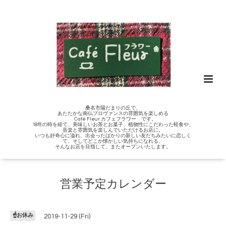
桑名市陽だまりの丘で、
あたたかな南仏プロヴァンスの雰囲気を楽しめる
Café Fleur カフェフラワー です。
18年の時を経て、美味しいお茶とお菓子、植物性にこだわった軽食や、
音楽と雰囲気を楽しんでいただけるお店に。
いつも好奇心に溢れ、出会ったばかりの新しい友だちみたいに恋しく
て、そしてどこか懐かしい気持ちになれる、
そんなお店を目指して、またオープンいたします。
営業予定カレンダー
☝️お休み
2019-11-29 (Fri)