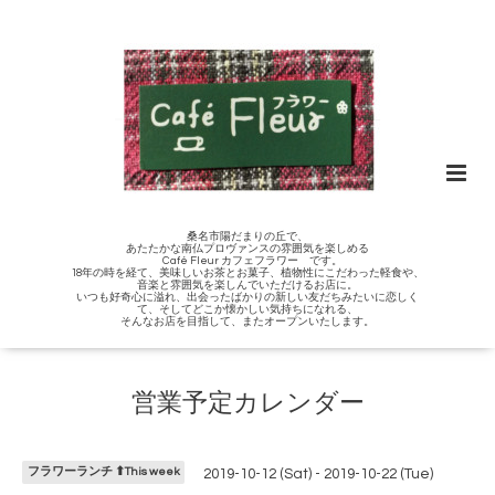
桑名市陽だまりの丘で、
あたたかな南仏プロヴァンスの雰囲気を楽しめる
Café Fleur カフェフラワー です。
18年の時を経て、美味しいお茶とお菓子、植物性にこだわった軽食や、
音楽と雰囲気を楽しんでいただけるお店に。
いつも好奇心に溢れ、出会ったばかりの新しい友だちみたいに恋しく
て、そしてどこか懐かしい気持ちになれる、
そんなお店を目指して、またオープンいたします。
営業予定カレンダー
フラワーランチ ⬆︎This week
2019-10-12 (Sat) - 2019-10-22 (Tue)