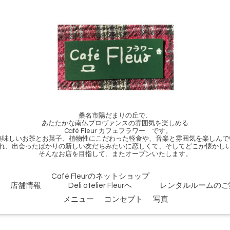
桑名市陽だまりの丘で、
あたたかな南仏プロヴァンスの雰囲気を楽しめる
Café Fleur カフェフラワー です。
、美味しいお茶とお菓子、植物性にこだわった軽食や、音楽と雰囲気を楽しんで
れ、出会ったばかりの新しい友だちみたいに恋しくて、そしてどこか懐かし
そんなお店を目指して、またオープンいたします。
Café Fleurのネットショップ
店舗情報
Deli atelier Fleurへ
レンタルルームのご
メニュー
コンセプト
写真