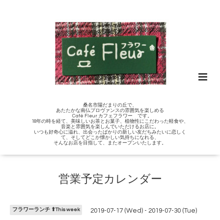
桑名市陽だまりの丘で、
あたたかな南仏プロヴァンスの雰囲気を楽しめる
Café Fleur カフェフラワー です。
18年の時を経て、美味しいお茶とお菓子、植物性にこだわった軽食や、
音楽と雰囲気を楽しんでいただけるお店に。
いつも好奇心に溢れ、出会ったばかりの新しい友だちみたいに恋しく
て、そしてどこか懐かしい気持ちになれる、
そんなお店を目指して、またオープンいたします。
営業予定カレンダー
フラワーランチ ⬆︎This week
2019-07-17 (Wed) - 2019-07-30 (Tue)