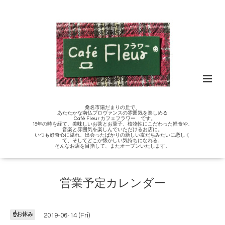
桑名市陽だまりの丘で、
あたたかな南仏プロヴァンスの雰囲気を楽しめる
Café Fleur カフェフラワー です。
18年の時を経て、美味しいお茶とお菓子、植物性にこだわった軽食や、
音楽と雰囲気を楽しんでいただけるお店に。
いつも好奇心に溢れ、出会ったばかりの新しい友だちみたいに恋しく
て、そしてどこか懐かしい気持ちになれる、
そんなお店を目指して、またオープンいたします。
営業予定カレンダー
☝️お休み
2019-06-14 (Fri)