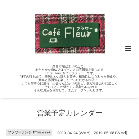
桑名市陽だまりの丘で、
あたたかな南仏プロヴァンスの雰囲気を楽しめる
Café Fleur カフェフラワー です。
18年の時を経て、美味しいお茶とお菓子、植物性にこだわった軽食や、
音楽と雰囲気を楽しんでいただけるお店に。
いつも好奇心に溢れ、出会ったばかりの新しい友だちみたいに恋しく
て、そしてどこか懐かしい気持ちになれる、
そんなお店を目指して、またオープンいたします。
営業予定カレンダー
フラワーランチ ⬆︎This week
2019-04-24 (Wed) - 2019-05-08 (Wed)