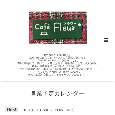
桑名市陽だまりの丘で、
あたたかな南仏プロヴァンスの雰囲気を楽しめる
Café Fleur カフェフラワー です。
18年の時を経て、美味しいお茶とお菓子、植物性にこだわった軽食や、
音楽と雰囲気を楽しんでいただけるお店に。
いつも好奇心に溢れ、出会ったばかりの新しい友だちみたいに恋しく
て、そしてどこか懐かしい気持ちになれる、
そんなお店を目指して、またオープンいたします。
営業予定カレンダー
☝️お休み
2019-05-09 (Thu) - 2019-05-10 (Fri)