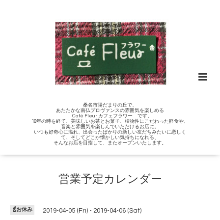
桑名市陽だまりの丘で、
あたたかな南仏プロヴァンスの雰囲気を楽しめる
Café Fleur カフェフラワー です。
18年の時を経て、美味しいお茶とお菓子、植物性にこだわった軽食や、
音楽と雰囲気を楽しんでいただけるお店に。
いつも好奇心に溢れ、出会ったばかりの新しい友だちみたいに恋しく
て、そしてどこか懐かしい気持ちになれる、
そんなお店を目指して、またオープンいたします。
営業予定カレンダー
☝️お休み
2019-04-05 (Fri) - 2019-04-06 (Sat)