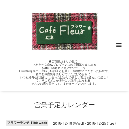
桑名市陽だまりの丘で、
あたたかな南仏プロヴァンスの雰囲気を楽しめる
Café Fleur カフェフラワー です。
18年の時を経て、美味しいお茶とお菓子、植物性にこだわった軽食や、
音楽と雰囲気を楽しんでいただけるお店に。
いつも好奇心に溢れ、出会ったばかりの新しい友だちみたいに恋しく
て、そしてどこか懐かしい気持ちになれる、
そんなお店を目指して、またオープンいたします。
営業予定カレンダー
フラワーランチ ⬆︎This week
2018-12-19 (Wed) - 2018-12-25 (Tue)