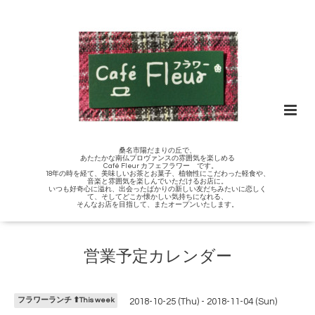
桑名市陽だまりの丘で、
あたたかな南仏プロヴァンスの雰囲気を楽しめる
Café Fleur カフェフラワー です。
18年の時を経て、美味しいお茶とお菓子、植物性にこだわった軽食や、
音楽と雰囲気を楽しんでいただけるお店に。
いつも好奇心に溢れ、出会ったばかりの新しい友だちみたいに恋しく
て、そしてどこか懐かしい気持ちになれる、
そんなお店を目指して、またオープンいたします。
営業予定カレンダー
フラワーランチ ⬆︎This week
2018-10-25 (Thu) - 2018-11-04 (Sun)