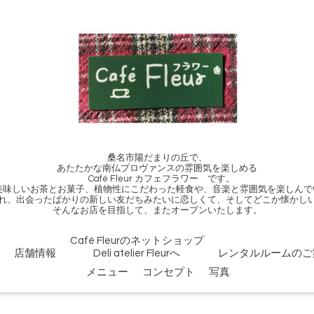
桑名市陽だまりの丘で、
あたたかな南仏プロヴァンスの雰囲気を楽しめる
Café Fleur カフェフラワー です。
、美味しいお茶とお菓子、植物性にこだわった軽食や、音楽と雰囲気を楽しんで
れ、出会ったばかりの新しい友だちみたいに恋しくて、そしてどこか懐かし
そんなお店を目指して、またオープンいたします。
Café Fleurのネットショップ
店舗情報
Deli atelier Fleurへ
レンタルルームのご
メニュー
コンセプト
写真