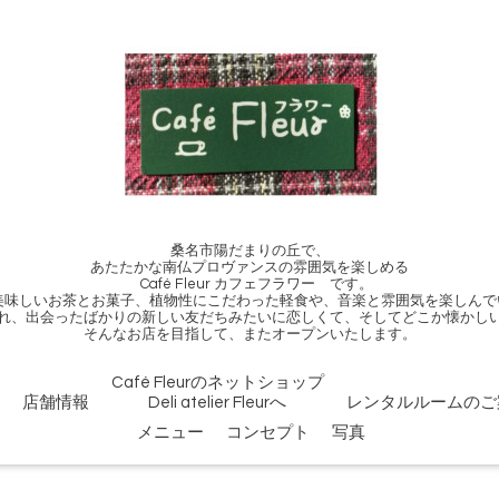
桑名市陽だまりの丘で、
あたたかな南仏プロヴァンスの雰囲気を楽しめる
Café Fleur カフェフラワー です。
、美味しいお茶とお菓子、植物性にこだわった軽食や、音楽と雰囲気を楽しんで
れ、出会ったばかりの新しい友だちみたいに恋しくて、そしてどこか懐かし
そんなお店を目指して、またオープンいたします。
Café Fleurのネットショップ
店舗情報
Deli atelier Fleurへ
レンタルルームのご
メニュー
コンセプト
写真