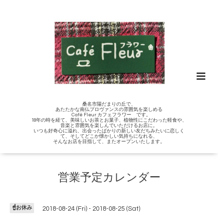
桑名市陽だまりの丘で、
あたたかな南仏プロヴァンスの雰囲気を楽しめる
Café Fleur カフェフラワー です。
18年の時を経て、美味しいお茶とお菓子、植物性にこだわった軽食や、
音楽と雰囲気を楽しんでいただけるお店に。
いつも好奇心に溢れ、出会ったばかりの新しい友だちみたいに恋しく
て、そしてどこか懐かしい気持ちになれる、
そんなお店を目指して、またオープンいたします。
営業予定カレンダー
☝️お休み
2018-08-24 (Fri) - 2018-08-25 (Sat)