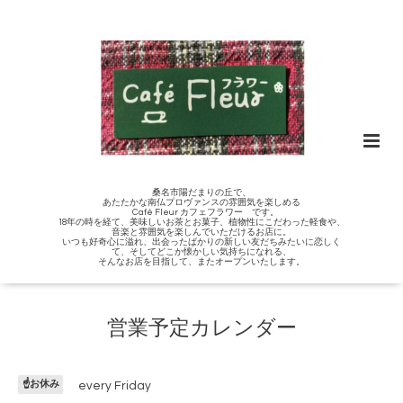
桑名市陽だまりの丘で、
あたたかな南仏プロヴァンスの雰囲気を楽しめる
Café Fleur カフェフラワー です。
18年の時を経て、美味しいお茶とお菓子、植物性にこだわった軽食や、
音楽と雰囲気を楽しんでいただけるお店に。
いつも好奇心に溢れ、出会ったばかりの新しい友だちみたいに恋しく
て、そしてどこか懐かしい気持ちになれる、
そんなお店を目指して、またオープンいたします。
営業予定カレンダー
☝️お休み
every Friday