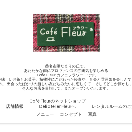
桑名市陽だまりの丘で、
あたたかな南仏プロヴァンスの雰囲気を楽しめる
Café Fleur カフェフラワー です。
、美味しいお茶とお菓子、植物性にこだわった軽食や、音楽と雰囲気を楽しんで
れ、出会ったばかりの新しい友だちみたいに恋しくて、そしてどこか懐かし
そんなお店を目指して、またオープンいたします。
Café Fleurのネットショップ
店舗情報
Deli atelier Fleurへ
レンタルルームのご
メニュー
コンセプト
写真