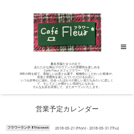
桑名市陽だまりの丘で、
あたたかな南仏プロヴァンスの雰囲気を楽しめる
Café Fleur カフェフラワー です。
18年の時を経て、美味しいお茶とお菓子、植物性にこだわった軽食や、
音楽と雰囲気を楽しんでいただけるお店に。
いつも好奇心に溢れ、出会ったばかりの新しい友だちみたいに恋しく
て、そしてどこか懐かしい気持ちになれる、
そんなお店を目指して、またオープンいたします。
営業予定カレンダー
フラワーランチ ⬆︎This week
2018-05-21 (Mon) - 2018-05-31 (Thu)